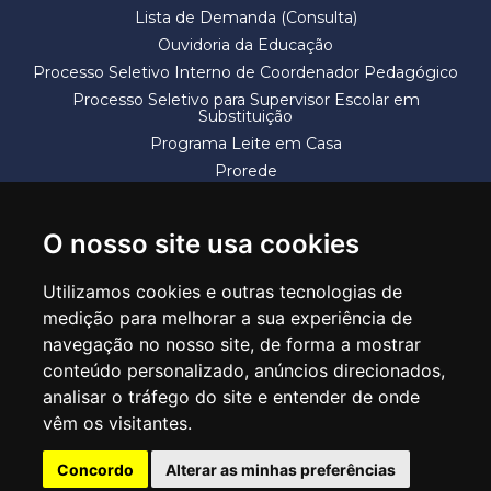
Lista de Demanda (Consulta)
Ouvidoria da Educação
Processo Seletivo Interno de Coordenador Pedagógico
Processo Seletivo para Supervisor Escolar em
Substituição
Programa Leite em Casa
Prorede
Solicitação de Vaga
Termos e Condições
O nosso site usa cookies
Utilizamos cookies e outras tecnologias de
medição para melhorar a sua experiência de
navegação no nosso site, de forma a mostrar
conteúdo personalizado, anúncios direcionados,
SECRETARIA DE EDUCAÇÃO
analisar o tráfego do site e entender de onde
Rua Claudino Barbosa, 313 - Macedo - Guarulhos/SP CEP 07113-040
vêm os visitantes.
Central de Atendimento: *55 11 2475-7300
Concordo
Alterar as minhas preferências