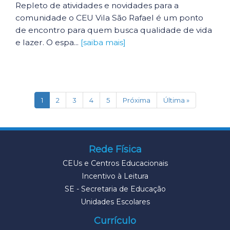
Repleto de atividades e novidades para a
comunidade o CEU Vila São Rafael é um ponto
de encontro para quem busca qualidade de vida
e lazer. O espa...
[saiba mais]
(current)
1
2
3
4
5
Próxima
Última »
Rede Física
CEUs e Centros Educacionais
Incentivo à Leitura
SE - Secretaria de Educação
Unidades Escolares
Currículo