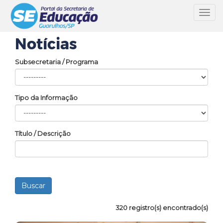
Toggl
navig
Notícias
Subsecretaria / Programa
Tipo da Informação
Título / Descrição
320 registro(s) encontrado(s)