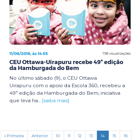
11/06/2018, às 14:55
758 visualizações
CEU Ottawa-Uirapuru recebe 49ª edição
da Hamburgada do Bem
No último sábado (9), o CEU Ottawa
Uirapuru com o apoio da Escola 360, recebeu a
49ª edição da Hamburgada do Bem, iniciativa
que leva ha...
[saiba mais]
(current)
« Primeira
Anterior
10
11
12
13
14
15
16