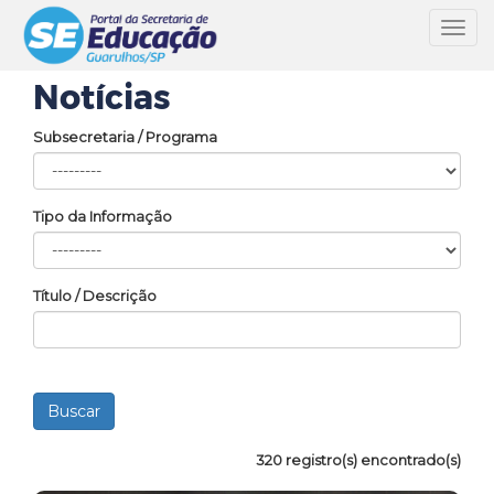
Toggl
navig
Notícias
Subsecretaria / Programa
Tipo da Informação
Título / Descrição
320 registro(s) encontrado(s)