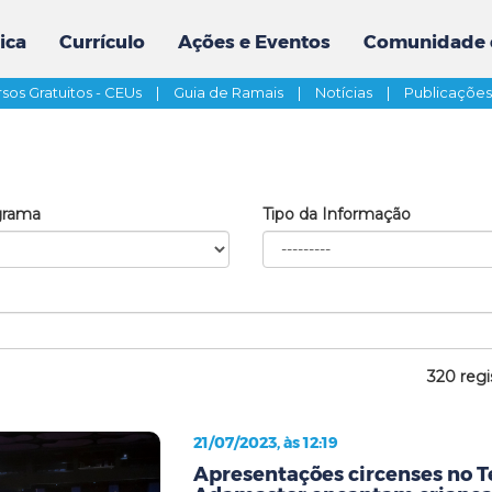
ica
Currículo
Ações e Eventos
Comunidade 
sos Gratuitos - CEUs
|
Guia de Ramais
|
Notícias
|
Publicaçõe
grama
Tipo da Informação
320 regi
21/07/2023, às 12:19
Apresentações circenses no T