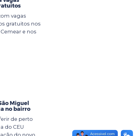
atuitos
 com vagas
os gratuitos nos
o Cemear e nos
São Miguel
ia no bairro
rir de perto
da do CEU
lação do novo