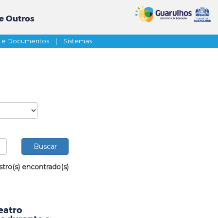
e Outros
s e Documentos
|
Sistemas
stro(s) encontrado(s)
eatro