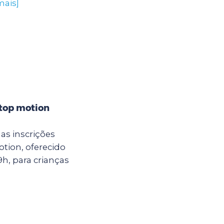
mais]
stop motion
as inscrições
otion, oferecido
9h, para crianças