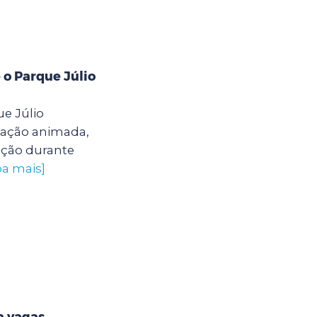
 o Parque Júlio
e Júlio
ação animada,
ação durante
ba mais]
a vagas