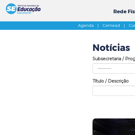
Rede Fís
Agenda
|
Cemead
|
Cur
Notícias
Subsecretaria / Pro
Título / Descrição