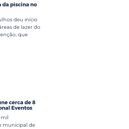
a da piscina no
ulhos deu início
áreas de lazer do
venção, que
úne cerca de 8
ional Eventos
 mil
e municipal de