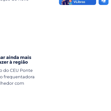
nar ainda mais
azer à região
xo do CEU Ponte
ção frequentadora
olhedor com