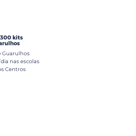
 300 kits
arulhos
e Guarulhos
ídia nas escolas
os Centros