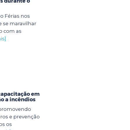
s durante o
to Férias nos
 se maravilhar
o com as
is]
capacitação em
o a incêndios
á promovendo
rros e prevenção
os os