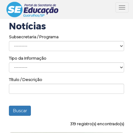
Toggl
navig
Notícias
Subsecretaria / Programa
Tipo da Informação
Título / Descrição
319 registro(s) encontrado(s)