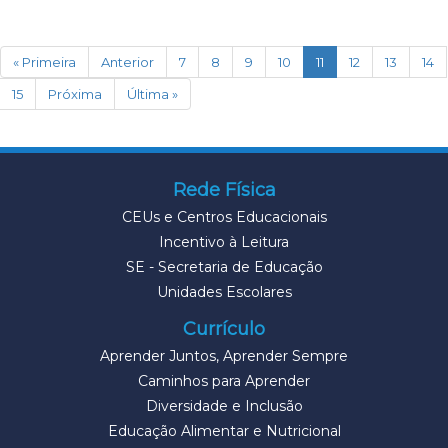
(current)
« Primeira
Anterior
7
8
9
10
11
12
13
14
15
Próxima
Última »
Rede Física
CEUs e Centros Educacionais
Incentivo à Leitura
SE - Secretaria de Educação
Unidades Escolares
Currículo
Aprender Juntos, Aprender Sempre
Caminhos para Aprender
Diversidade e Inclusão
Educação Alimentar e Nutricional