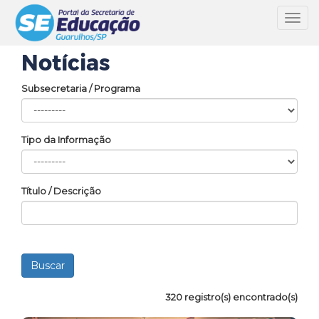
Toggl
navig
Notícias
Subsecretaria / Programa
Tipo da Informação
Título / Descrição
320 registro(s) encontrado(s)