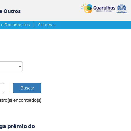
e Outros
s e Documentos
|
Sistemas
stro(s) encontrado(s)
ega prêmio do