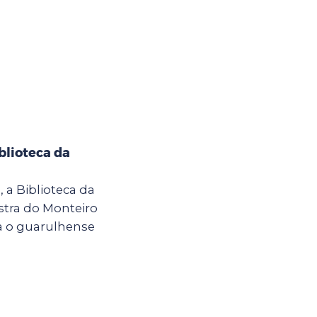
blioteca da
h, a Biblioteca da
stra do Monteiro
a o guarulhense