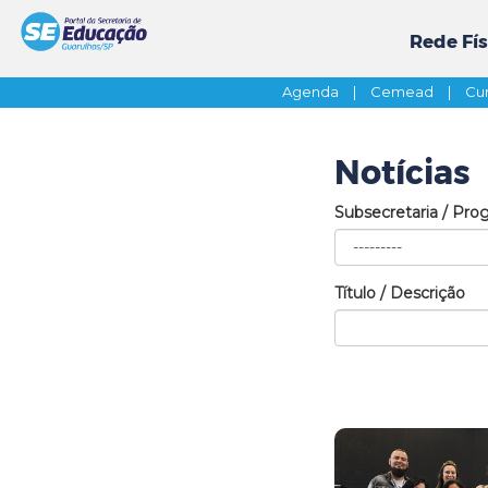
Rede Fís
Agenda
|
Cemead
|
Cur
Notícias
Subsecretaria / Pro
Título / Descrição