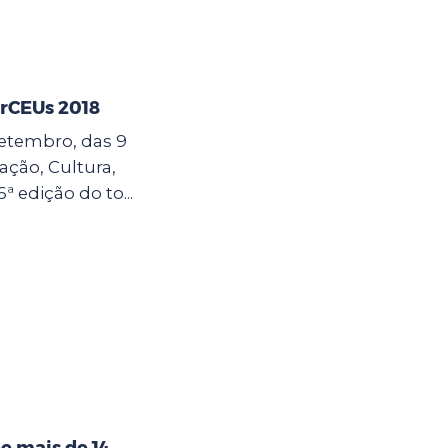
erCEUs 2018
 setembro, das 9
cação, Cultura,
6ª edição do to...
e mais de 14