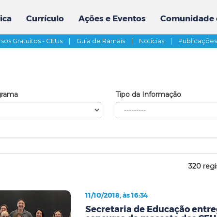
ica
Currículo
Ações e Eventos
Comunidade 
sos Gratuitos - CEUs
|
Guia de Ramais
|
Notícias
|
Publicaçõe
grama
Tipo da Informação
320 regi
11/10/2018, às 16:34
Secretaria de Educação entr