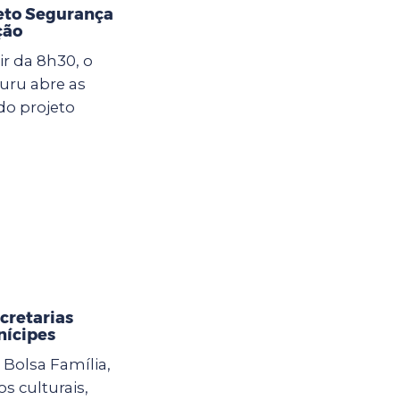
jeto Segurança
ção
ir da 8h30, o
uru abre as
do projeto
cretarias
nícipes
Bolsa Família,
s culturais,