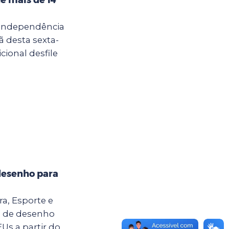
 Independência
ã desta sexta-
cional desfile
desenho para
ra, Esporte e
o de desenho
Us a partir do