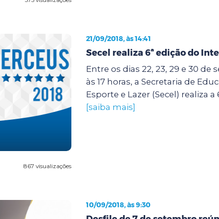
21/09/2018, às 14:41
Secel realiza 6ª edição do Int
Entre os dias 22, 23, 29 e 30 de
às 17 horas, a Secretaria de Edu
Esporte e Lazer (Secel) realiza a 
[saiba mais]
867 visualizações
10/09/2018, às 9:30
Desfile de 7 de setembro reún