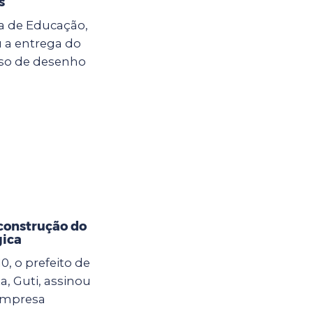
s
ria de Educação,
u a entrega do
so de desenho
 construção do
gica
10, o prefeito de
, Guti, assinou
empresa