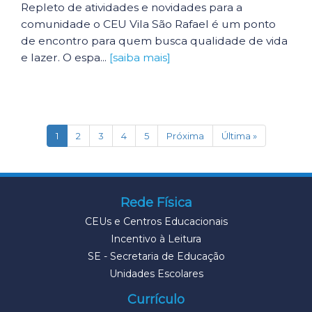
Repleto de atividades e novidades para a
comunidade o CEU Vila São Rafael é um ponto
de encontro para quem busca qualidade de vida
e lazer. O espa...
[saiba mais]
(current)
1
2
3
4
5
Próxima
Última »
Rede Física
CEUs e Centros Educacionais
Incentivo à Leitura
SE - Secretaria de Educação
Unidades Escolares
Currículo