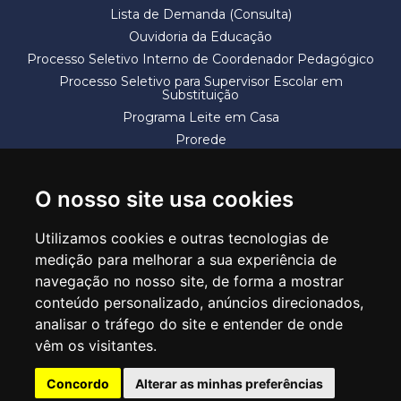
Lista de Demanda (Consulta)
Ouvidoria da Educação
Processo Seletivo Interno de Coordenador Pedagógico
Processo Seletivo para Supervisor Escolar em
Substituição
Programa Leite em Casa
Prorede
Solicitação de Vaga
Termos e Condições
O nosso site usa cookies
Utilizamos cookies e outras tecnologias de
medição para melhorar a sua experiência de
navegação no nosso site, de forma a mostrar
conteúdo personalizado, anúncios direcionados,
SECRETARIA DE EDUCAÇÃO
analisar o tráfego do site e entender de onde
Rua Claudino Barbosa, 313 - Macedo - Guarulhos/SP CEP 07113-040
vêm os visitantes.
Central de Atendimento: *55 11 2475-7300
Concordo
Alterar as minhas preferências