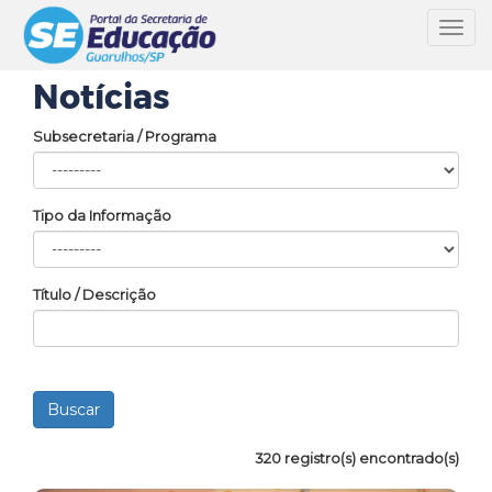
Toggl
navig
Notícias
Subsecretaria / Programa
Tipo da Informação
Título / Descrição
320 registro(s) encontrado(s)