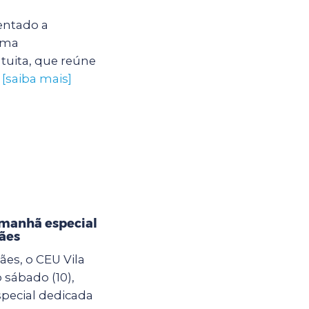
entado a
uma
tuita, que reúne
.
[saiba mais]
 manhã especial
ães
es, o CEU Vila
sábado (10),
pecial dedicada