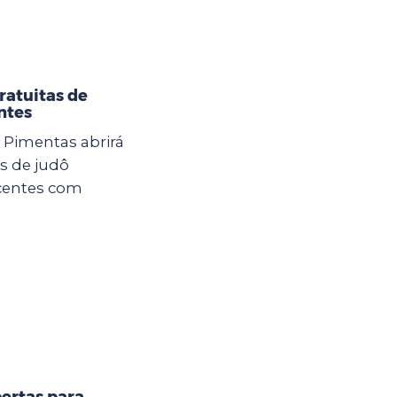
ratuitas de
ntes
U Pimentas abrirá
as de judô
scentes com
ertas para