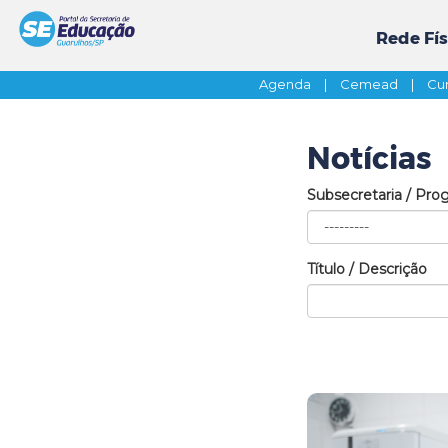
Rede Fís
Agenda
|
Cemead
|
Cur
Notícias
Subsecretaria / Pro
Título / Descrição