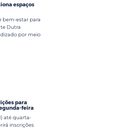
ciona espaços
e bem-estar para
nte Dutra
ndizado por meio
rições para
segunda-feira
) até quarta-
brirá inscrições