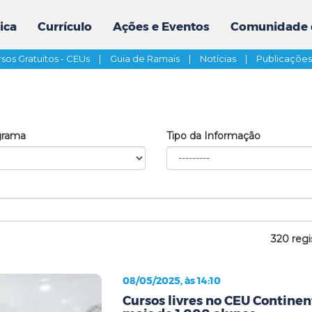
ica
Currículo
Ações e Eventos
Comunidade 
sos Gratuitos - CEUs
|
Guia de Ramais
|
Notícias
|
Publicaçõe
grama
Tipo da Informação
320 regi
08/05/2025, às 14:10
Cursos livres no CEU Contine