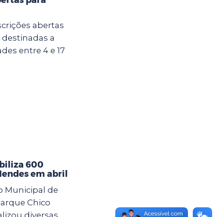
crições abertas
u destinadas a
des entre 4 e 17
iliza 600
Mendes em abril
o Municipal de
arque Chico
lizou diversas