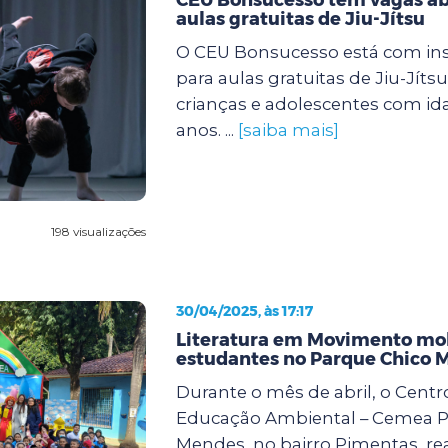
aulas gratuitas de Jiu-Jítsu
O CEU Bonsucesso está com ins
para aulas gratuitas de Jiu-Jíts
crianças e adolescentes com ida
anos. ...
[saiba mais]
198 visualizações
30/04/2025, às 17:17
Literatura em Movimento mob
estudantes no Parque Chico 
Durante o mês de abril, o Centr
Educação Ambiental – Cemea P
Mendes, no bairro Pimentas, rea