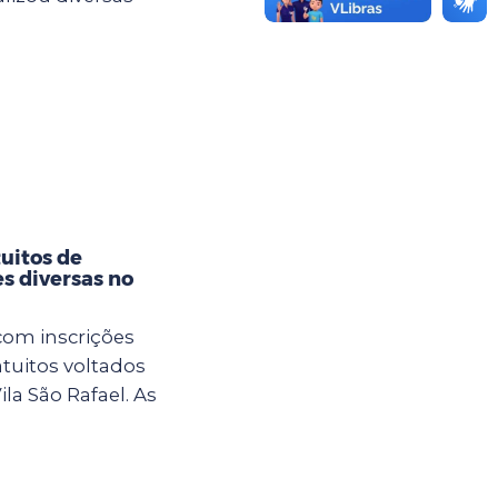
tuitos de
es diversas no
com inscrições
atuitos voltados
la São Rafael. As