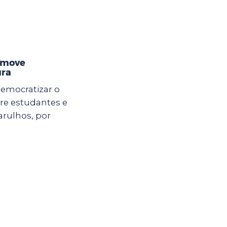
omove
ura
democratizar o
ntre estudantes e
arulhos, por