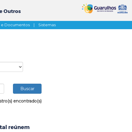
e Outros
s e Documentos
|
Sistemas
stro(s) encontrado(s)
ntal reúnem