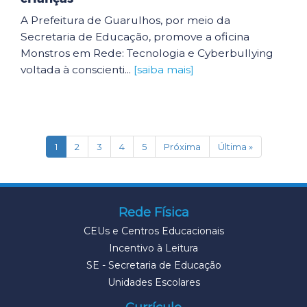
A Prefeitura de Guarulhos, por meio da
Secretaria de Educação, promove a oficina
Monstros em Rede: Tecnologia e Cyberbullying
voltada à conscienti...
[saiba mais]
(current)
1
2
3
4
5
Próxima
Última »
Rede Física
CEUs e Centros Educacionais
Incentivo à Leitura
SE - Secretaria de Educação
Unidades Escolares