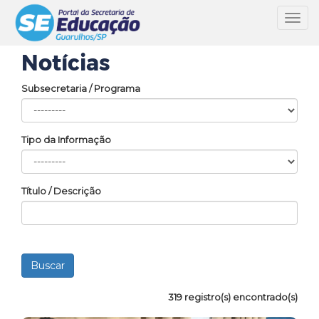
Toggl
navig
Notícias
Subsecretaria / Programa
Tipo da Informação
Título / Descrição
319 registro(s) encontrado(s)