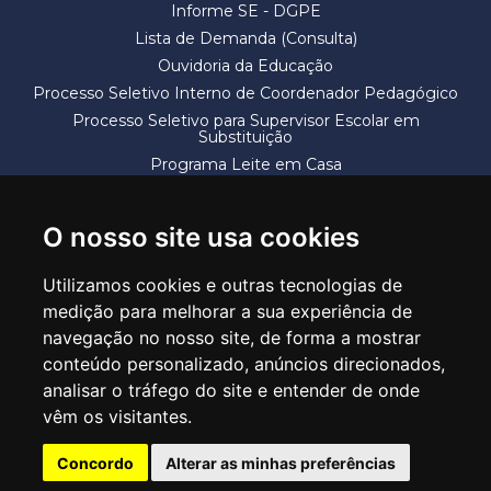
Informe SE - DGPE
Lista de Demanda (Consulta)
Ouvidoria da Educação
Processo Seletivo Interno de Coordenador Pedagógico
Processo Seletivo para Supervisor Escolar em
Substituição
Programa Leite em Casa
Solicitação de Vaga
Termos e Condições
O nosso site usa cookies
Utilizamos cookies e outras tecnologias de
medição para melhorar a sua experiência de
navegação no nosso site, de forma a mostrar
conteúdo personalizado, anúncios direcionados,
SECRETARIA DE EDUCAÇÃO
analisar o tráfego do site e entender de onde
Rua Claudino Barbosa, 313 - Macedo - Guarulhos/SP CEP 07113-040
vêm os visitantes.
Central de Atendimento: *55 11 2475-7300
Concordo
Alterar as minhas preferências