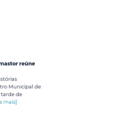
mastor reúne
stórias
ro Municipal de
tarde de
a mais]