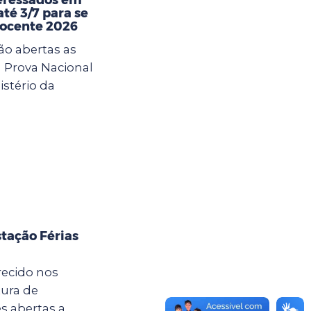
té 3/7 para se
Docente 2026
ão abertas as
a Prova Nacional
istério da
tação Férias
recido nos
tura de
s abertas a