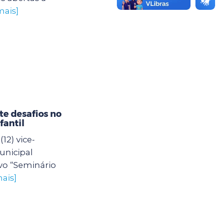
mais]
e desafios no
fantil
12) vice-
unicipal
vo “Seminário
ais]