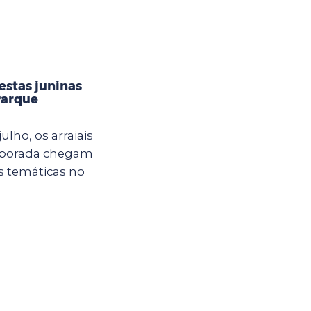
estas juninas
Parque
ulho, os arraiais
mporada chegam
s temáticas no