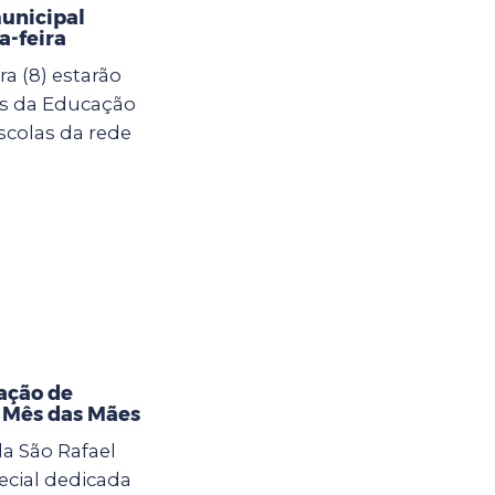
municipal
-feira
a (8) estarão
as da Educação
scolas da rede
ação de
o Mês das Mães
la São Rafael
cial dedicada