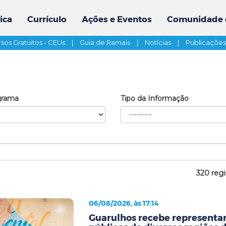
ica
Currículo
Ações e Eventos
Comunidade 
sos Gratuitos - CEUs
|
Guia de Ramais
|
Notícias
|
Publicaçõe
grama
Tipo da Informação
320 regi
06/08/2026, às 17:14
Guarulhos recebe representan