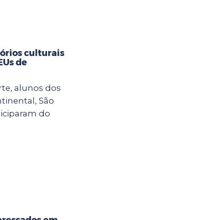
rios culturais
CEUs de
rte, alunos dos
tinental, São
ticiparam do
eressados em