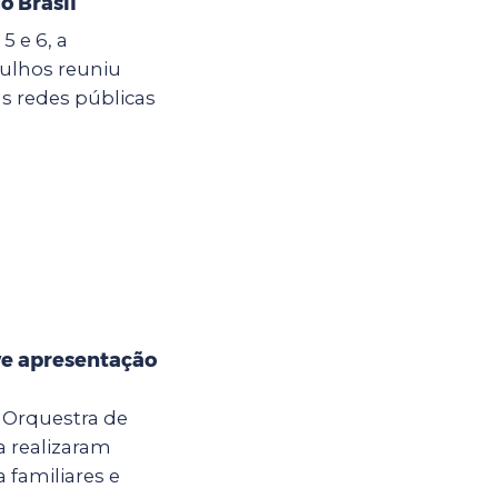
o Brasil
5 e 6, a
ulhos reuniu
s redes públicas
e apresentação
a Orquestra de
 realizaram
 familiares e