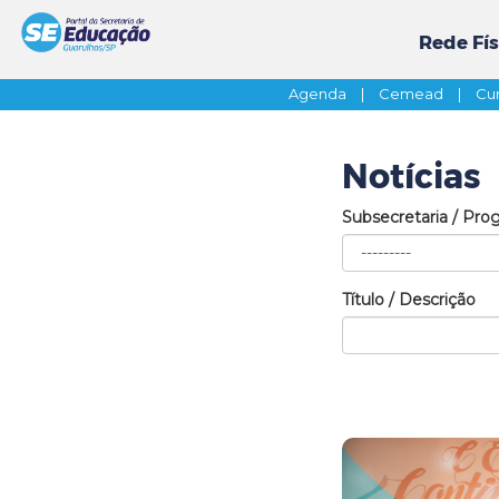
Rede Fís
Agenda
|
Cemead
|
Cur
Notícias
Subsecretaria / Pro
Título / Descrição