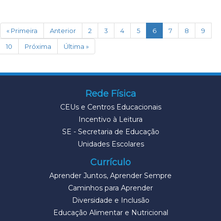
(current)
« Primeira
Anterior
2
3
4
5
6
7
8
9
10
Próxima
Última »
Rede Física
CEUs e Centros Educacionais
Incentivo à Leitura
SE - Secretaria de Educação
Unidades Escolares
Currículo
Aprender Juntos, Aprender Sempre
Caminhos para Aprender
Diversidade e Inclusão
Educação Alimentar e Nutricional