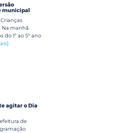
ersão
e municipal
Crianças
. Na manhã
os do 1º ao 5º ano
ais]
 agitar o Dia
efeitura de
rogramação