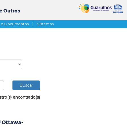
e Outros
s e Documentos
|
Sistemas
stro(s) encontrado(s)
U Ottawa-