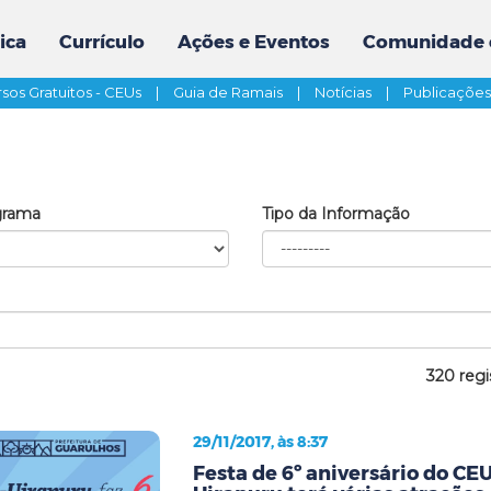
ica
Currículo
Ações e Eventos
Comunidade 
sos Gratuitos - CEUs
|
Guia de Ramais
|
Notícias
|
Publicaçõe
grama
Tipo da Informação
320 regi
29/11/2017, às 8:37
Festa de 6º aniversário do CE