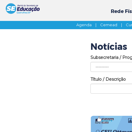
Rede Fís
Agenda
|
Cemead
|
Cur
Notícias
Subsecretaria / Pro
Título / Descrição