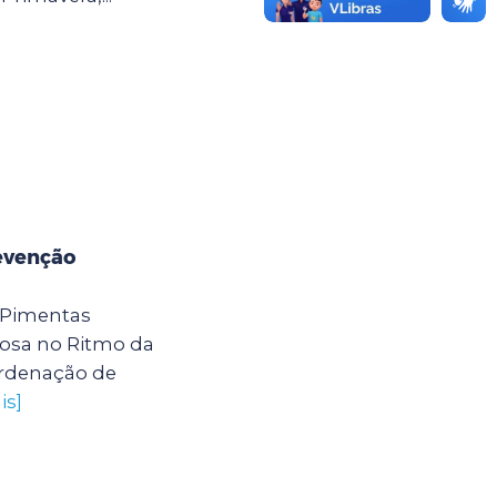
evenção
 Pimentas
osa no Ritmo da
ordenação de
is]