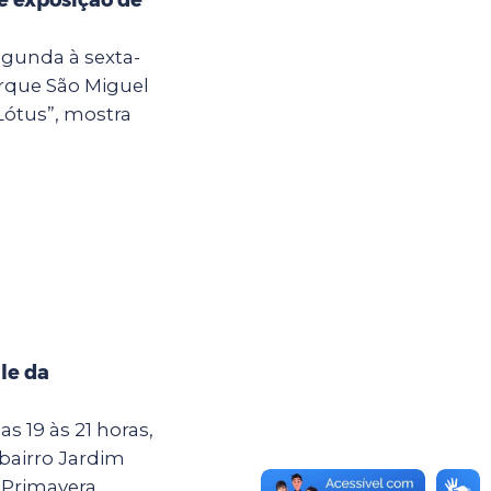
egunda à sexta-
Parque São Miguel
Lótus”, mostra
le da
as 19 às 21 horas,
 bairro Jardim
Primavera,...