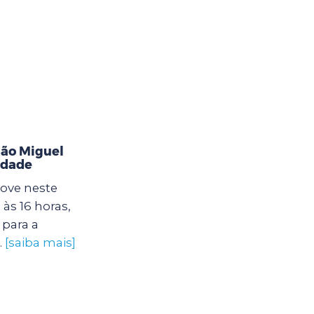
ão Miguel
idade
ove neste
às 16 horas,
para a
.
[saiba mais]