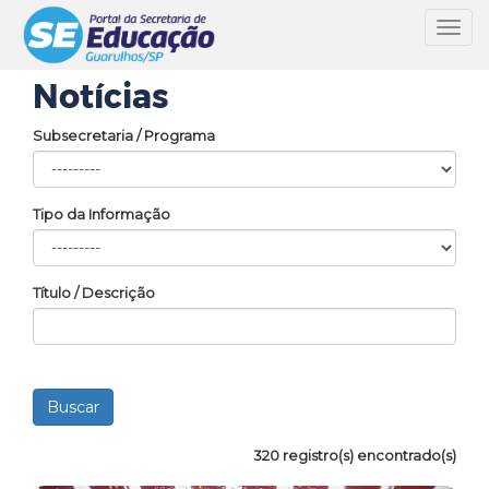
Toggl
navig
Notícias
Subsecretaria / Programa
Tipo da Informação
Título / Descrição
320 registro(s) encontrado(s)