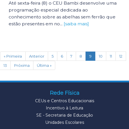
Até sexta-feira (8) o CEU Bambi desenvolve uma
programação especial dedicada ao
conhecimento sobre as abelhas sem ferrão que
estão presentes em no...
[saiba mais]
(current)
« Primeira
Anterior
5
6
7
8
9
10
11
12
13
Próxima
Última »
Rede Física
CEUs e Centros Educacionais
Incentivo à Leitura
SE - Secretaria de Educação
Unidades Escolares