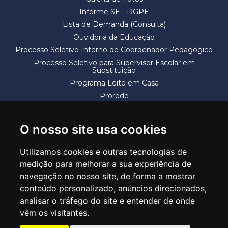
Informe SE - DGPE
Lista de Demanda (Consulta)
Ouvidoria da Educação
Processo Seletivo Interno de Coordenador Pedagógico
Processo Seletivo para Supervisor Escolar em
Substituição
Programa Leite em Casa
Prorede
Solicitação de Vaga
Termos e Condições
O nosso site usa cookies
Utilizamos cookies e outras tecnologias de
medição para melhorar a sua experiência de
navegação no nosso site, de forma a mostrar
conteúdo personalizado, anúncios direcionados,
SECRETARIA DE EDUCAÇÃO
analisar o tráfego do site e entender de onde
Rua Claudino Barbosa, 313 - Macedo - Guarulhos/SP CEP 07113-040
vêm os visitantes.
Central de Atendimento: *55 11 2475-7300