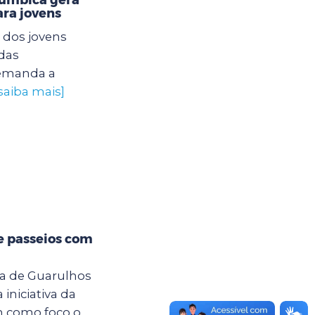
ra jovens
 dos jovens
das
 demanda a
saiba mais]
e passeios com
ra de Guarulhos
iniciativa da
m como foco o