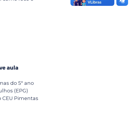
ve aula
rmas do 5º ano
ulhos (EPG)
o CEU Pimentas