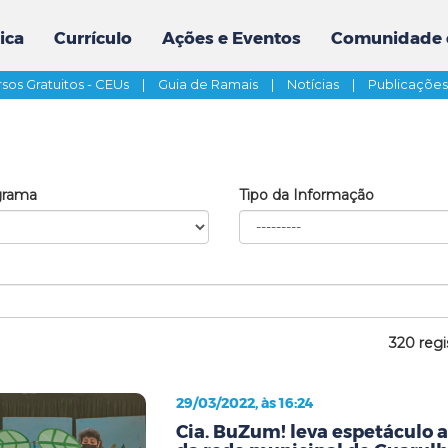
ica
Currículo
Ações e Eventos
Comunidade 
sos Gratuitos - CEUs
|
Guia de Ramais
|
Notícias
|
Publicaçõe
grama
Tipo da Informação
320 regi
29/03/2022, às 16:24
Cia. BuZum! leva espetáculo 