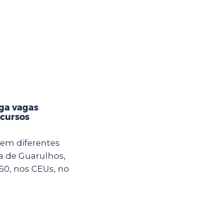
lga vagas
 cursos
em diferentes
ra de Guarulhos,
60, nos CEUs, no