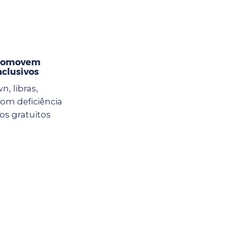
promovem
nclusivos
n, libras,
com deficiência
sos gratuitos