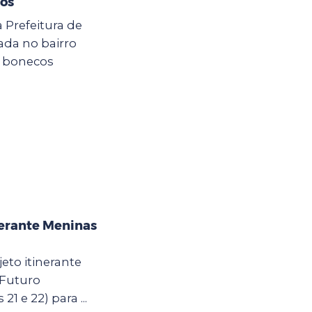
hos
a Prefeitura de
zada no bairro
e bonecos
nerante Meninas
eto itinerante
 Futuro
21 e 22) para ...