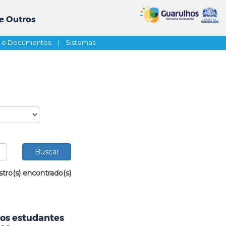
e Outros
s e Documentos
|
Sistemas
stro(s) encontrado(s)
aos estudantes