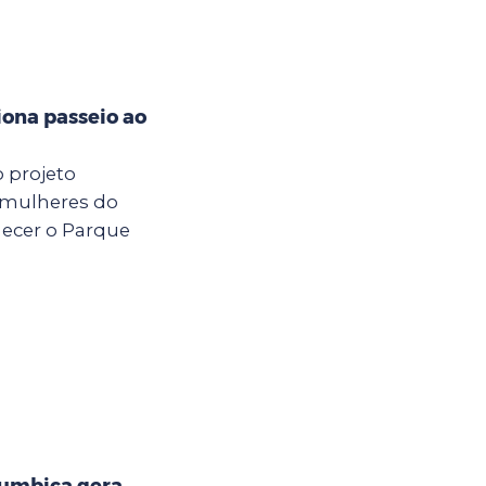
iona passeio ao
o projeto
 mulheres do
hecer o Parque
Cumbica gera