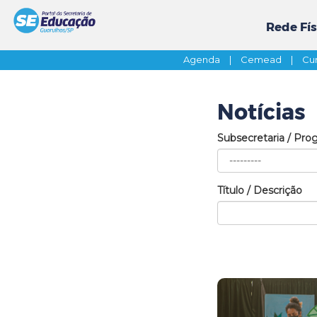
Rede Fís
Agenda
|
Cemead
|
Cur
Notícias
Subsecretaria / Pro
Título / Descrição