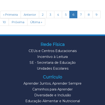
(current)
« Primeira
Anterior
2
3
4
5
6
7
8
9
10
Próxima
Última »
Rede Física
CEUs e Centros Educacionais
Incentivo à Leitura
SE - Secretaria de Educação
Unidades Escolares
Currículo
Aprender Juntos, Aprender Sempre
Caminhos para Aprender
Diversidade e Inclusão
Educação Alimentar e Nutricional