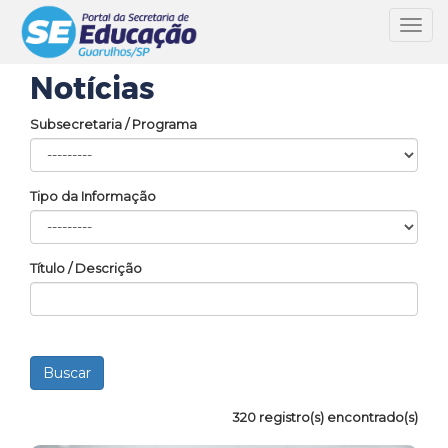
Toggl
navig
Notícias
Subsecretaria / Programa
Tipo da Informação
Título / Descrição
320 registro(s) encontrado(s)