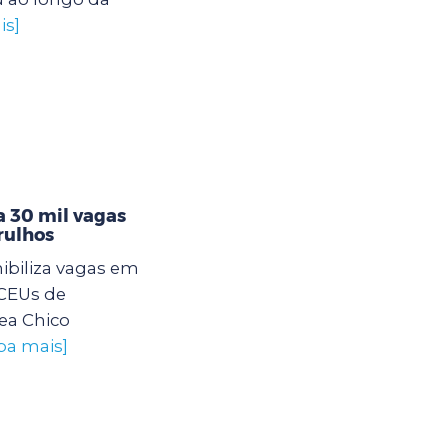
is]
 30 mil vagas
rulhos
ibiliza vagas em
 CEUs de
ea Chico
iba mais]