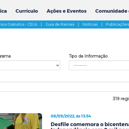
ica
Currículo
Ações e Eventos
Comunidade 
sos Gratuitos - CEUs
|
Guia de Ramais
|
Notícias
|
Publicaçõe
grama
Tipo da Informação
319 regi
08/09/2022, às 13:54
Desfile comemora o bicenten