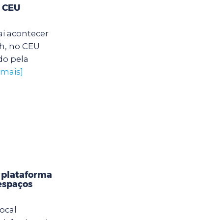
o CEU
ai acontecer
2h, no CEU
do pela
 mais]
 plataforma
 espaços
ocal