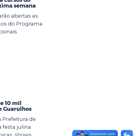
óxima semana
tarão abertas as
itos do Programa
cionais
e 10 mil
de Guarulhos
 Prefeitura de
esta julina
picas, shows,