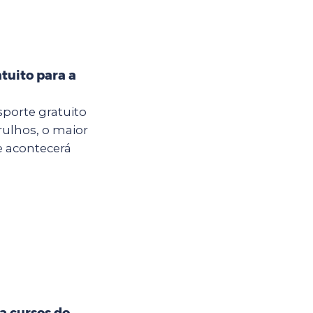
tuito para a
sporte gratuito
rulhos, o maior
e acontecerá
a cursos do