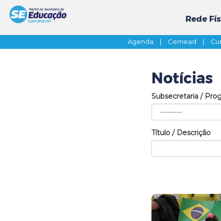
Rede Fís
Agenda
|
Cemead
|
Cur
Notícias
Subsecretaria / Pro
Título / Descrição