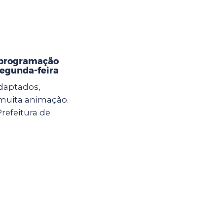
 programação
 segunda-feira
adaptados,
e muita animação.
Prefeitura de