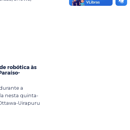
e robótica às
Paraíso-
 durante a
a nesta quinta-
 Ottawa-Uirapuru