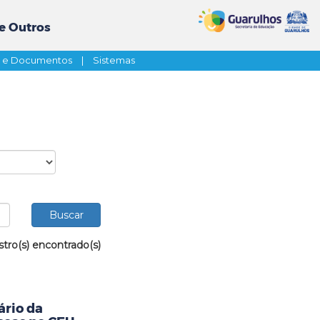
e Outros
s e Documentos
|
Sistemas
stro(s) encontrado(s)
ário da