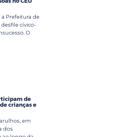
soas no CEU
 a Prefeitura de
desfile cívico-
nsucesso. O
rticipam de
 de crianças e
uarulhos, em
a dos
u ao longo da