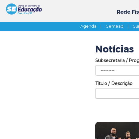
Rede Fís
Agenda
|
Cemead
|
Cur
Notícias
Subsecretaria / Pro
Título / Descrição