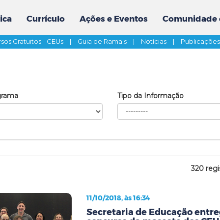
ica
Currículo
Ações e Eventos
Comunidade 
sos Gratuitos - CEUs
|
Guia de Ramais
|
Notícias
|
Publicaçõe
grama
Tipo da Informação
320 regi
11/10/2018, às 16:34
Secretaria de Educação entr