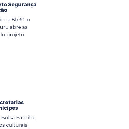
jeto Segurança
ção
ir da 8h30, o
uru abre as
do projeto
cretarias
nícipes
Bolsa Família,
s culturais,