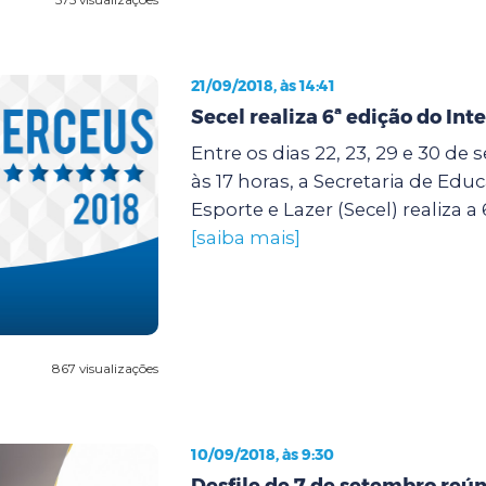
21/09/2018, às 14:41
Secel realiza 6ª edição do Int
Entre os dias 22, 23, 29 e 30 de
às 17 horas, a Secretaria de Edu
Esporte e Lazer (Secel) realiza a 
[saiba mais]
867 visualizações
10/09/2018, às 9:30
Desfile de 7 de setembro reún