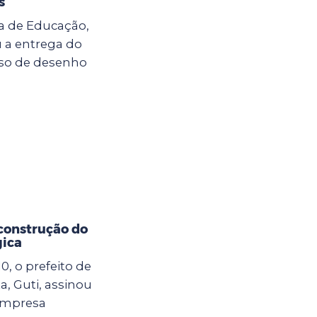
s
ria de Educação,
u a entrega do
so de desenho
 construção do
gica
10, o prefeito de
, Guti, assinou
empresa