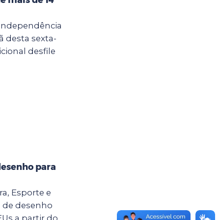
 Independência
ã desta sexta-
cional desfile
desenho para
ra, Esporte e
o de desenho
Us a partir do