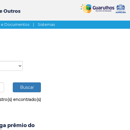
e Outros
s e Documentos
|
Sistemas
stro(s) encontrado(s)
ega prêmio do