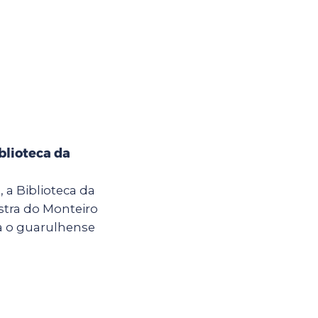
blioteca da
h, a Biblioteca da
stra do Monteiro
a o guarulhense