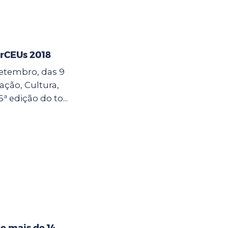
erCEUs 2018
 setembro, das 9
cação, Cultura,
6ª edição do to...
e mais de 14