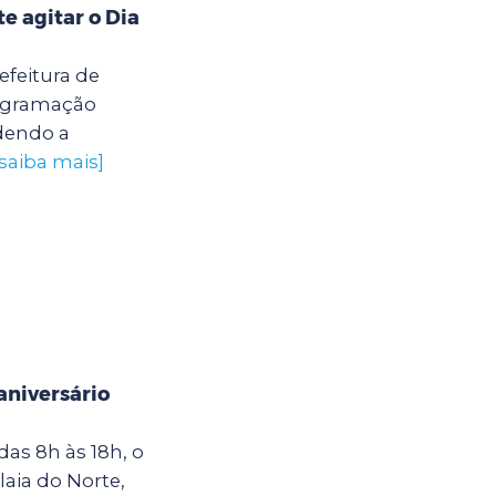
 agitar o Dia
efeitura de
rogramação
ndendo a
[saiba mais]
niversário
as 8h às 18h, o
laia do Norte,