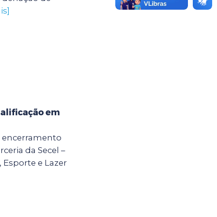
is]
alificação em
 o encerramento
ceria da Secel –
, Esporte e Lazer