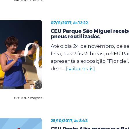
07/11/2017, às 12:22
CEU Parque São Miguel receb
pneus reutilizados
Até o dia 24 de novembro, de s
feira, das 7 às 21 horas, o CEU 
apresenta a exposição “Flor de 
de tr...
[saiba mais]
626 visualizações
25/10/2017, às 8:42
CEU Ponte Alta promove o Bai