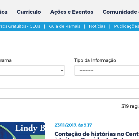
ica
Currículo
Ações e Eventos
Comunidade 
sos Gratuitos - CEUs
|
Guia de Ramais
|
Notícias
|
Publicaçõe
grama
Tipo da Informação
319 regi
23/11/2017, às 9:17
Contação de histórias no Cent