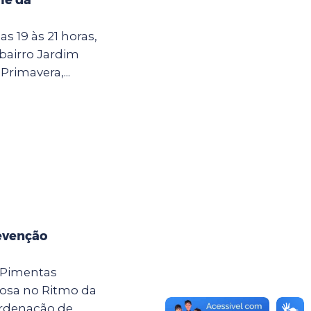
as 19 às 21 horas,
 bairro Jardim
Primavera,...
evenção
 Pimentas
osa no Ritmo da
ordenação de