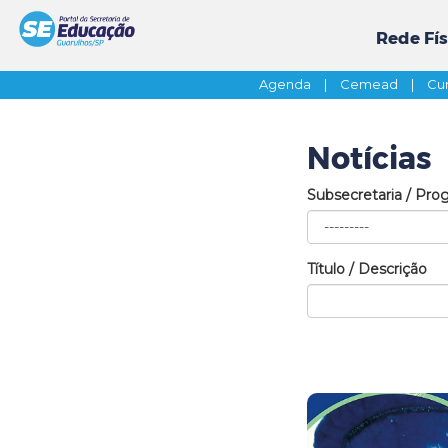
Rede Fís
Agenda
|
Cemead
|
Cur
Notícias
Subsecretaria / Pro
Título / Descrição