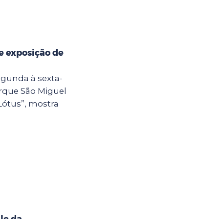
e exposição de
egunda à sexta-
Parque São Miguel
Lótus”, mostra
le da