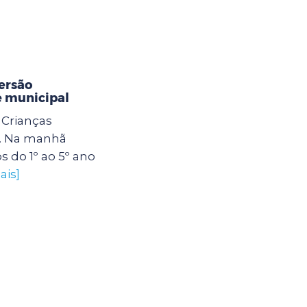
ersão
e municipal
Crianças
. Na manhã
os do 1º ao 5º ano
ais]