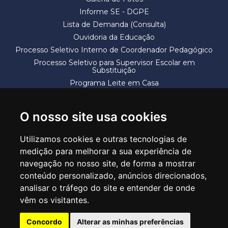
Informe SE - DGPE
Lista de Demanda (Consulta)
Ouvidoria da Educação
Processo Seletivo Interno de Coordenador Pedagógico
Processo Seletivo para Supervisor Escolar em
Substituição
Programa Leite em Casa
Solicitação de Vaga
Termos e Condições
O nosso site usa cookies
Utilizamos cookies e outras tecnologias de
medição para melhorar a sua experiência de
navegação no nosso site, de forma a mostrar
conteúdo personalizado, anúncios direcionados,
SECRETARIA DE EDUCAÇÃO
analisar o tráfego do site e entender de onde
Rua Claudino Barbosa, 313 - Macedo - Guarulhos/SP CEP 07113-040
vêm os visitantes.
Central de Atendimento: *55 11 2475-7300
Concordo
Alterar as minhas preferências