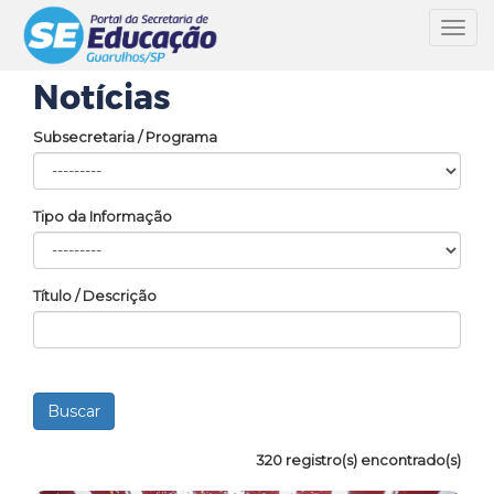
Toggl
navig
Notícias
Subsecretaria / Programa
Tipo da Informação
Título / Descrição
320 registro(s) encontrado(s)