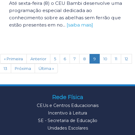
Até sexta-feira (8) o CEU Bambi desenvolve uma
programação especial dedicada ao
conhecimento sobre as abelhas sem ferrão que
estão presentes em no...
[saiba mais]
(current)
« Primeira
Anterior
5
6
7
8
9
10
11
12
13
Próxima
Última »
Rede Física
CEUs e Centros Educacionais
Incentivo à Leitura
SE - Secretaria de Educação
Unidades Escolares