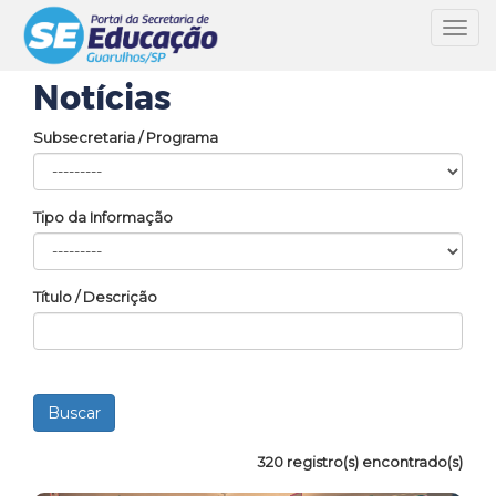
Toggl
navig
Notícias
Subsecretaria / Programa
Tipo da Informação
Título / Descrição
320 registro(s) encontrado(s)