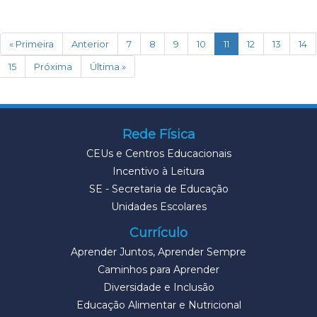
(current)
« Primeira
Anterior
7
8
9
10
11
12
13
14
15
Próxima
Última »
Rede Física
CEUs e Centros Educacionais
Incentivo à Leitura
SE - Secretaria de Educação
Unidades Escolares
Currículo
Aprender Juntos, Aprender Sempre
Caminhos para Aprender
Diversidade e Inclusão
Educação Alimentar e Nutricional