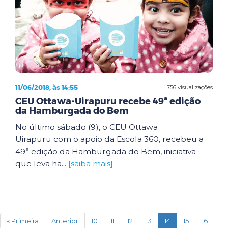
11/06/2018, às 14:55
756 visualizações
CEU Ottawa-Uirapuru recebe 49ª edição
da Hamburgada do Bem
No último sábado (9), o CEU Ottawa
Uirapuru com o apoio da Escola 360, recebeu a
49ª edição da Hamburgada do Bem, iniciativa
que leva ha...
[saiba mais]
(current)
« Primeira
Anterior
10
11
12
13
14
15
16