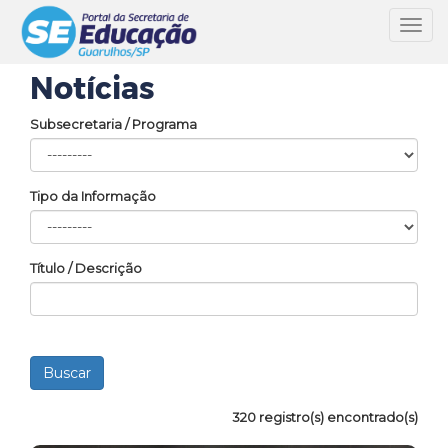
Toggl
navig
Notícias
Subsecretaria / Programa
Tipo da Informação
Título / Descrição
320 registro(s) encontrado(s)