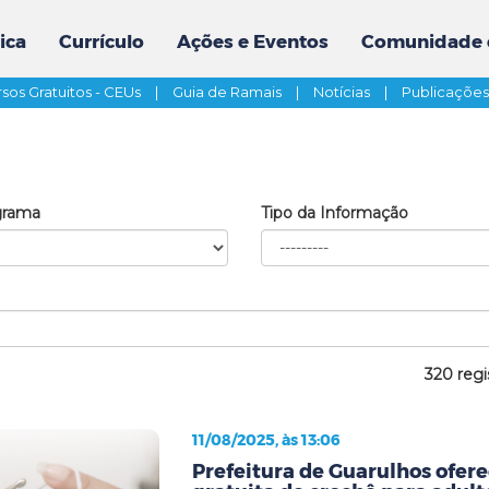
ica
Currículo
Ações e Eventos
Comunidade 
sos Gratuitos - CEUs
|
Guia de Ramais
|
Notícias
|
Publicaçõe
grama
Tipo da Informação
320 regi
11/08/2025, às 13:06
Prefeitura de Guarulhos ofere