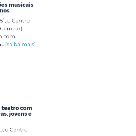
es musicais
unos
5), o Centro
 (Cemear)
o com
..
[saiba mais]
 teatro com
as, jovens e
o, o Centro