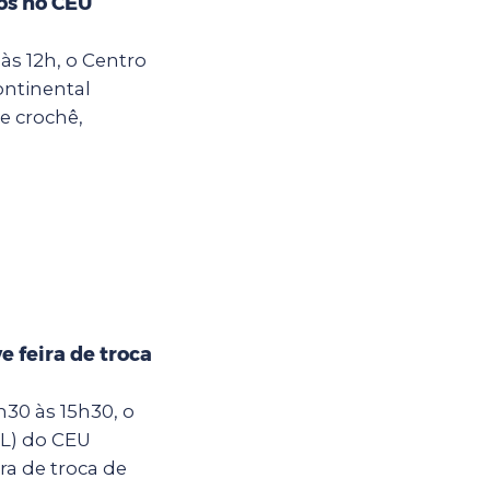
os no CEU
às 12h, o Centro
ontinental
e crochê,
 feira de troca
30 às 15h30, o
IL) do CEU
ra de troca de