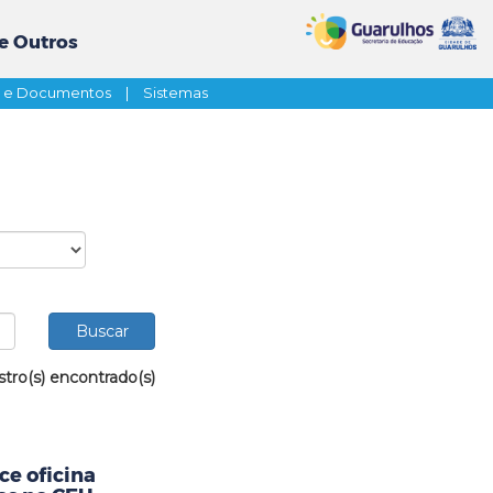
e Outros
s e Documentos
|
Sistemas
stro(s) encontrado(s)
ce oficina