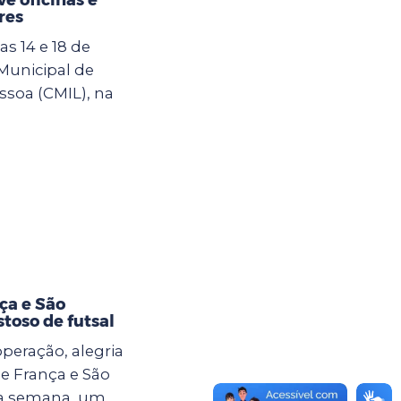
res
s 14 e 18 de
 Municipal de
ssoa (CMIL), na
ça e São
toso de futsal
eração, alegria
e França e São
ma semana, um