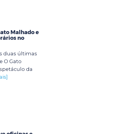
Gato Malhado e
rários no
s duas últimas
e O Gato
spetáculo da
ais]
e oficinas e