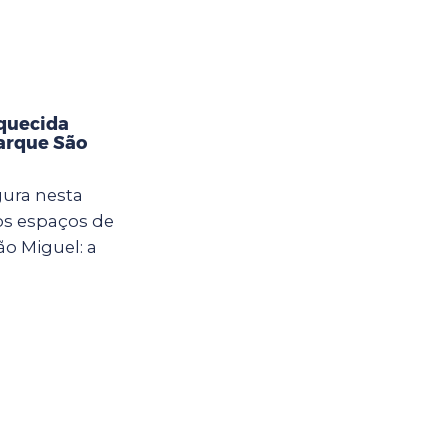
aquecida
Parque São
gura nesta
vos espaços de
ão Miguel: a