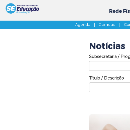
Rede Fís
Agenda
|
Cemead
|
Cur
Notícias
Subsecretaria / Pro
Título / Descrição