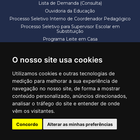
Lista de Demanda (Consulta)
Ouvidoria da Educação
Processo Seletivo Interno de Coordenador Pedagógico
Processo Seletivo para Supervisor Escolar em
Substituição
Programa Leite em Casa
Solicitação de Vaga
Termos e Condições
O nosso site usa cookies
Utilizamos cookies e outras tecnologias de
medição para melhorar a sua experiência de
navegação no nosso site, de forma a mostrar
conteúdo personalizado, anúncios direcionados,
SECRETARIA DE EDUCAÇÃO
analisar o tráfego do site e entender de onde
Rua Claudino Barbosa, 313 - Macedo - Guarulhos/SP CEP 07113-040
vêm os visitantes.
Central de Atendimento: *55 11 2475-7300
Concordo
Alterar as minhas preferências
PT