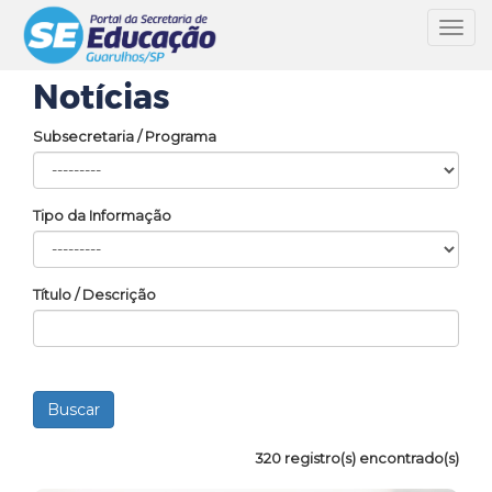
Toggl
navig
Notícias
Subsecretaria / Programa
Tipo da Informação
Título / Descrição
320 registro(s) encontrado(s)