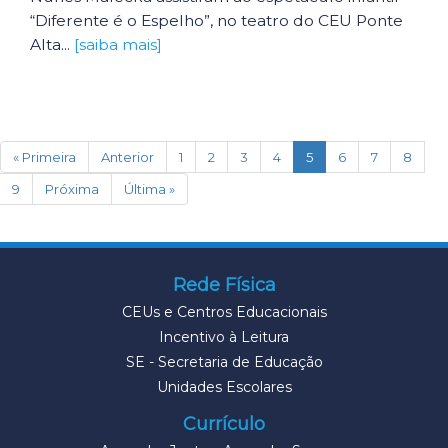
“Diferente é o Espelho”, no teatro do CEU Ponte
Alta...
[saiba mais]
(current)
« Primeira
Anterior
1
2
3
4
5
6
7
8
9
Próxima
Última »
Rede Física
CEUs e Centros Educacionais
Incentivo à Leitura
SE - Secretaria de Educação
Unidades Escolares
Currículo