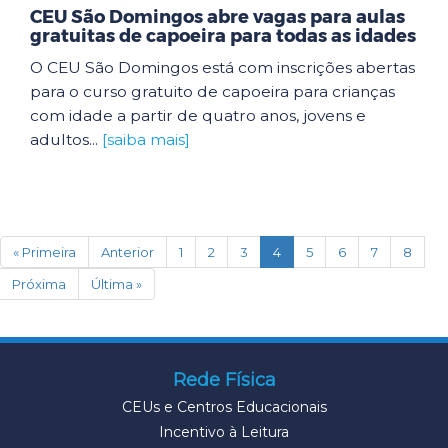
CEU São Domingos abre vagas para aulas
gratuitas de capoeira para todas as idades
O CEU São Domingos está com inscrições abertas
para o curso gratuito de capoeira para crianças
com idade a partir de quatro anos, jovens e
adultos...
[saiba mais]
(current)
« Primeira
Anterior
1
2
3
4
5
6
7
8
Próxima
Última »
Rede Física
CEUs e Centros Educacionais
Incentivo à Leitura