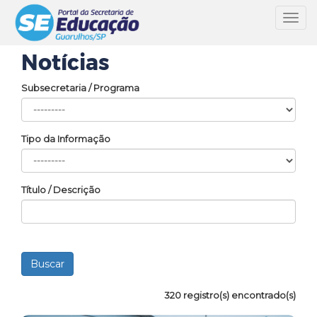
Toggl
navig
Notícias
Subsecretaria / Programa
Tipo da Informação
Título / Descrição
320 registro(s) encontrado(s)