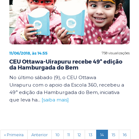
11/06/2018, às 14:55
758 visualizações
CEU Ottawa-Uirapuru recebe 49ª edição
da Hamburgada do Bem
No último sábado (9), o CEU Ottawa
Uirapuru com o apoio da Escola 360, recebeu a
49ª edição da Hamburgada do Bem, iniciativa
que leva ha...
[saiba mais]
(current)
« Primeira
Anterior
10
11
12
13
14
15
16