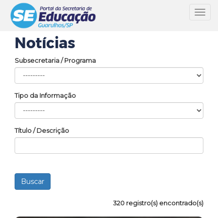
Toggl
navig
Notícias
Subsecretaria / Programa
Tipo da Informação
Título / Descrição
320 registro(s) encontrado(s)