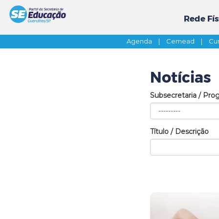
Rede Fís
Agenda
|
Cemead
|
Cur
Notícias
Subsecretaria / Pro
Título / Descrição