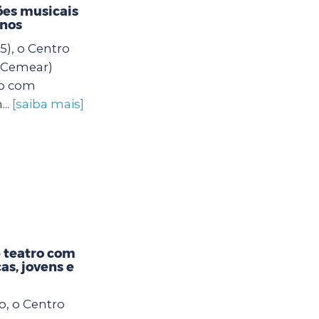
es musicais
unos
5), o Centro
 (Cemear)
o com
..
[saiba mais]
 teatro com
as, jovens e
o, o Centro