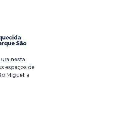
aquecida
Parque São
gura nesta
vos espaços de
ão Miguel: a