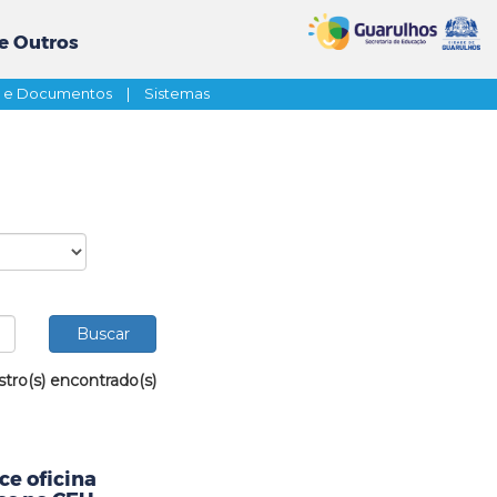
e Outros
s e Documentos
|
Sistemas
stro(s) encontrado(s)
ce oficina