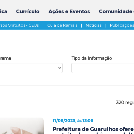
ica
Currículo
Ações e Eventos
Comunidade 
sos Gratuitos - CEUs
|
Guia de Ramais
|
Notícias
|
Publicaçõe
grama
Tipo da Informação
320 regi
11/08/2025, às 13:06
Prefeitura de Guarulhos ofere