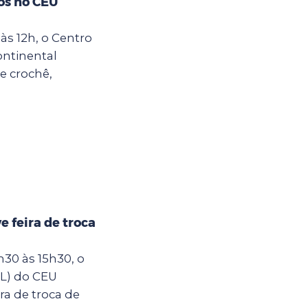
os no CEU
às 12h, o Centro
ontinental
e crochê,
 feira de troca
30 às 15h30, o
IL) do CEU
ra de troca de