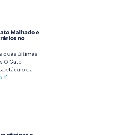
Gato Malhado e
rários no
s duas últimas
e O Gato
spetáculo da
ais]
e oficinas e