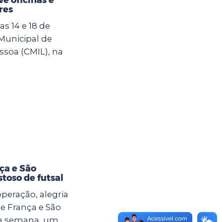
res
s 14 e 18 de
 Municipal de
ssoa (CMIL), na
ça e São
toso de futsal
eração, alegria
e França e São
ma semana, um