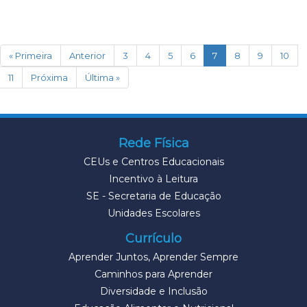
(current)
« Primeira
Anterior
3
4
5
6
7
8
9
10
11
Próxima
Última »
Rede Física
CEUs e Centros Educacionais
Incentivo à Leitura
SE - Secretaria de Educação
Unidades Escolares
Currículo
Aprender Juntos, Aprender Sempre
Caminhos para Aprender
Diversidade e Inclusão