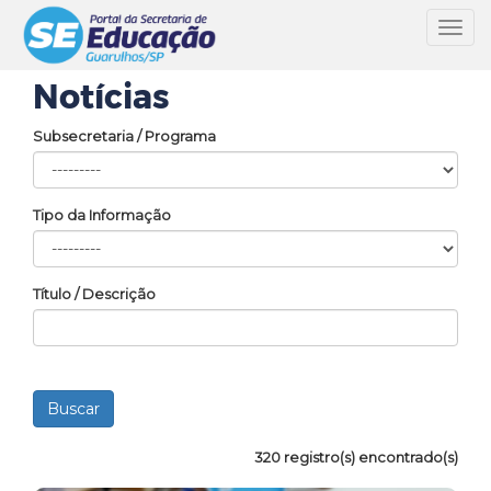
Toggl
navig
Notícias
Subsecretaria / Programa
Tipo da Informação
Título / Descrição
320 registro(s) encontrado(s)