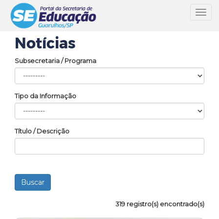
Toggl
navig
Notícias
Subsecretaria / Programa
Tipo da Informação
Título / Descrição
319 registro(s) encontrado(s)