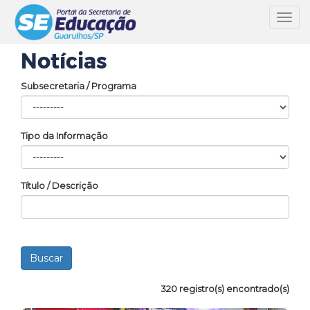
Toggl
navig
Notícias
Subsecretaria / Programa
Tipo da Informação
Título / Descrição
320 registro(s) encontrado(s)