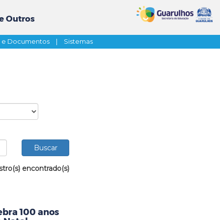
e Outros
s e Documentos
|
Sistemas
stro(s) encontrado(s)
ebra 100 anos