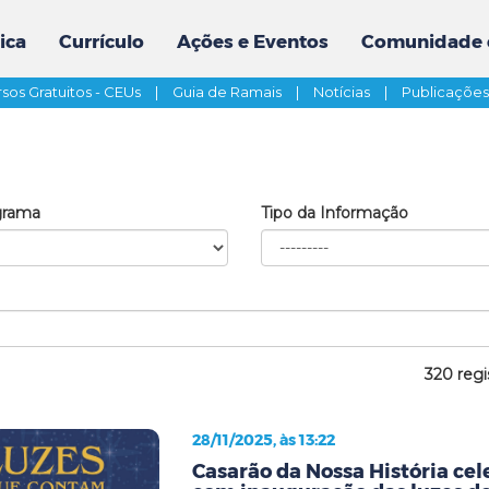
ica
Currículo
Ações e Eventos
Comunidade 
sos Gratuitos - CEUs
|
Guia de Ramais
|
Notícias
|
Publicaçõe
grama
Tipo da Informação
320 regi
28/11/2025, às 13:22
Casarão da Nossa História cel