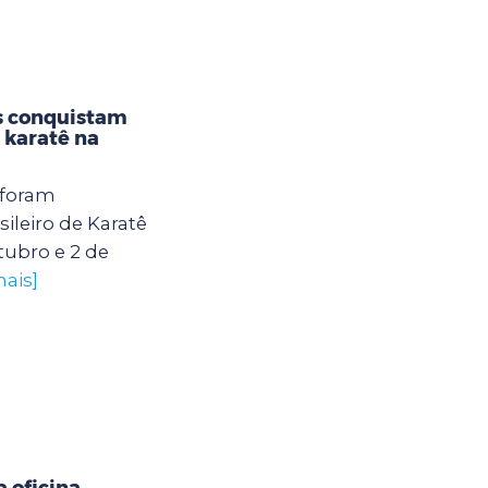
s conquistam
karatê na
 foram
leiro de Karatê
tubro e 2 de
mais]
 oficina