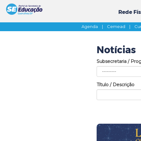
Rede Fís
Agenda
|
Cemead
|
Cur
Notícias
Subsecretaria / Pro
Título / Descrição