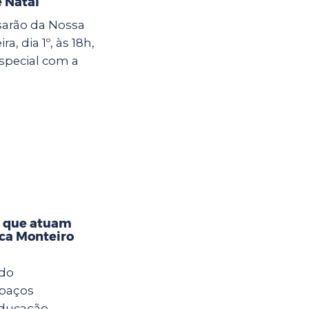
 Natal
sarão da Nossa
a, dia 1º, às 18h,
special com a
s que atuam
eca Monteiro
 do
spaços
Educação