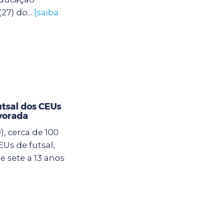
27) do...
[saiba
utsal dos CEUs
vorada
, cerca de 100
Us de futsal,
 sete a 13 anos