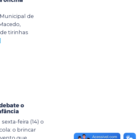
o Municipal de
 Macedo,
de tirinhas
]
debate o
nfância
exta-feira (14) o
ola: o brincar
evento que