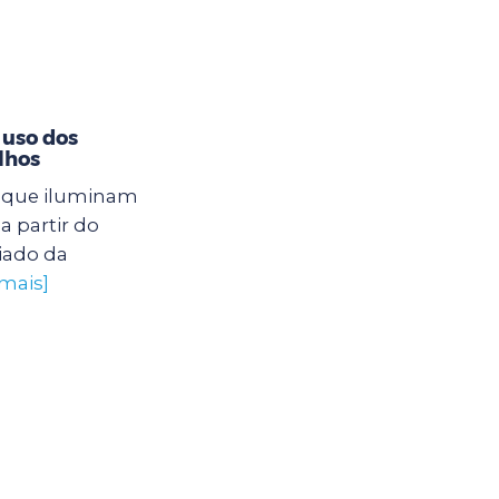
 uso dos
lhos
s que iluminam
a partir do
iado da
 mais]