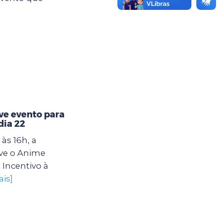
e evento para
dia 22
às 16h, a
ve o Anime
 Incentivo à
ais]