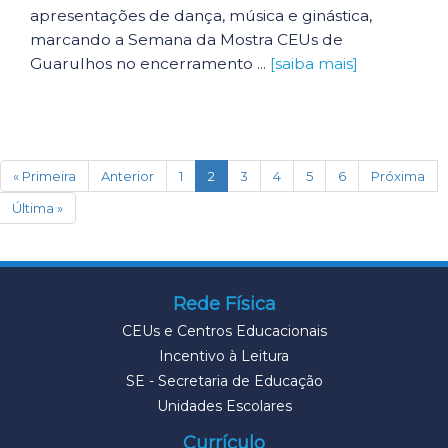
apresentações de dança, música e ginástica,
marcando a Semana da Mostra CEUs de
Guarulhos no encerramento ...
[saiba mais]
(current)
« Primeira
Anterior
1
2
3
4
5
6
Próxima
Última »
Rede Física
CEUs e Centros Educacionais
Incentivo à Leitura
SE - Secretaria de Educação
Unidades Escolares
Currículo