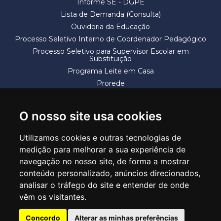
Informe SE - DGPE
Lista de Demanda (Consulta)
Ouvidoria da Educação
Processo Seletivo Interno de Coordenador Pedagógico
Processo Seletivo para Supervisor Escolar em
Substituição
Programa Leite em Casa
Prorede
Solicitação de Vaga
Termos e Condições
O nosso site usa cookies
Utilizamos cookies e outras tecnologias de
medição para melhorar a sua experiência de
navegação no nosso site, de forma a mostrar
conteúdo personalizado, anúncios direcionados,
SECRETARIA DE EDUCAÇÃO
analisar o tráfego do site e entender de onde
Rua Claudino Barbosa, 313 - Macedo - Guarulhos/SP CEP 07113-040
vêm os visitantes.
Central de Atendimento: *55 11 2475-7300
Concordo
Alterar as minhas preferências