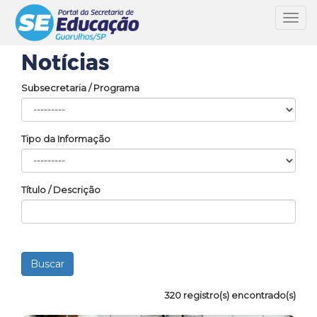
Toggl
navig
Notícias
Subsecretaria / Programa
Tipo da Informação
Título / Descrição
320 registro(s) encontrado(s)