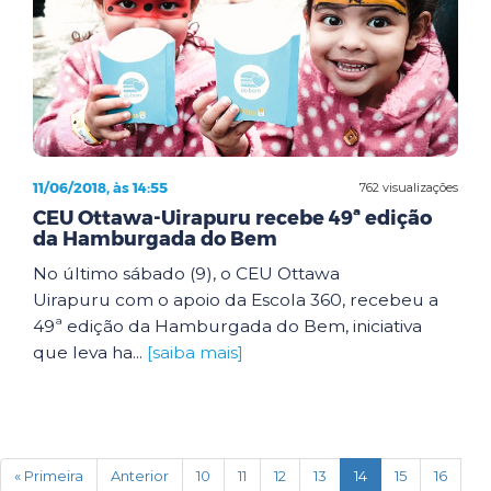
11/06/2018, às 14:55
762 visualizações
CEU Ottawa-Uirapuru recebe 49ª edição
da Hamburgada do Bem
No último sábado (9), o CEU Ottawa
Uirapuru com o apoio da Escola 360, recebeu a
49ª edição da Hamburgada do Bem, iniciativa
que leva ha...
[saiba mais]
(current)
« Primeira
Anterior
10
11
12
13
14
15
16