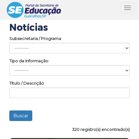
Toggl
navig
Notícias
Subsecretaria / Programa
Tipo da Informação
Título / Descrição
320 registro(s) encontrado(s)