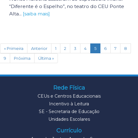
“Diferente é o Espelho”, no teatro do CEU Ponte
Alta...
[saiba mais]
(current)
« Primeira
Anterior
1
2
3
4
5
6
7
8
9
Próxima
Última »
Rede Física
CEUs e Centros Educacionais
Incentivo à Leitura
SE - Secretaria de Educação
Unidades Escolares
Currículo