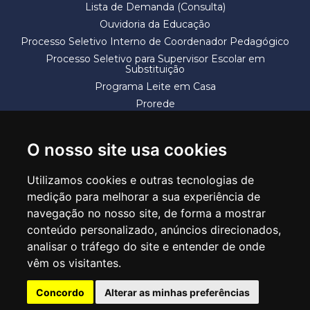
Lista de Demanda (Consulta)
Ouvidoria da Educação
Processo Seletivo Interno de Coordenador Pedagógico
Processo Seletivo para Supervisor Escolar em
Substituição
Programa Leite em Casa
Prorede
Solicitação de Vaga
Termos e Condições
O nosso site usa cookies
Utilizamos cookies e outras tecnologias de
medição para melhorar a sua experiência de
navegação no nosso site, de forma a mostrar
conteúdo personalizado, anúncios direcionados,
SECRETARIA DE EDUCAÇÃO
analisar o tráfego do site e entender de onde
Rua Claudino Barbosa, 313 - Macedo - Guarulhos/SP CEP 07113-040
vêm os visitantes.
Central de Atendimento: *55 11 2475-7300
Concordo
Alterar as minhas preferências