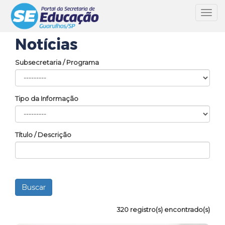
Toggl
navig
Notícias
Subsecretaria / Programa
Tipo da Informação
Título / Descrição
320 registro(s) encontrado(s)