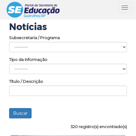
Toggl
navig
Notícias
Subsecretaria / Programa
Tipo da Informação
Título / Descrição
320 registro(s) encontrado(s)