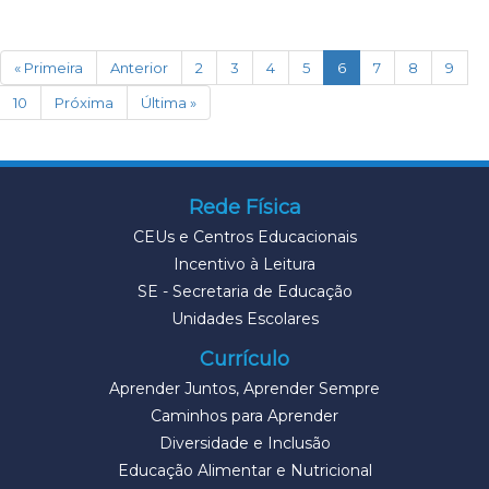
(current)
« Primeira
Anterior
2
3
4
5
6
7
8
9
10
Próxima
Última »
Rede Física
CEUs e Centros Educacionais
Incentivo à Leitura
SE - Secretaria de Educação
Unidades Escolares
Currículo
Aprender Juntos, Aprender Sempre
Caminhos para Aprender
Diversidade e Inclusão
Educação Alimentar e Nutricional