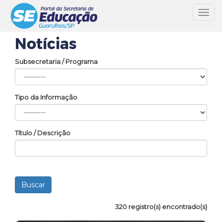
Toggl
navig
Notícias
Subsecretaria / Programa
Tipo da Informação
Título / Descrição
320 registro(s) encontrado(s)