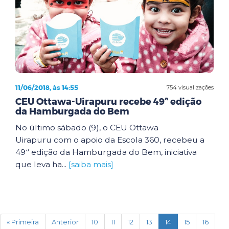
11/06/2018, às 14:55
754 visualizações
CEU Ottawa-Uirapuru recebe 49ª edição
da Hamburgada do Bem
No último sábado (9), o CEU Ottawa
Uirapuru com o apoio da Escola 360, recebeu a
49ª edição da Hamburgada do Bem, iniciativa
que leva ha...
[saiba mais]
(current)
« Primeira
Anterior
10
11
12
13
14
15
16