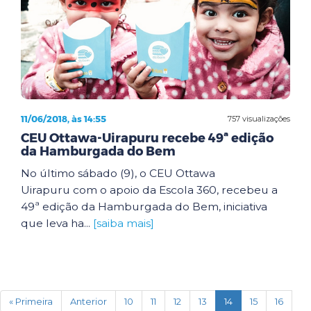
11/06/2018, às 14:55
757 visualizações
CEU Ottawa-Uirapuru recebe 49ª edição
da Hamburgada do Bem
No último sábado (9), o CEU Ottawa
Uirapuru com o apoio da Escola 360, recebeu a
49ª edição da Hamburgada do Bem, iniciativa
que leva ha...
[saiba mais]
(current)
« Primeira
Anterior
10
11
12
13
14
15
16