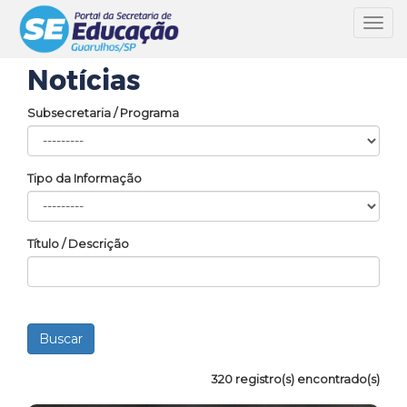
Toggl
navig
Notícias
Subsecretaria / Programa
Tipo da Informação
Título / Descrição
320 registro(s) encontrado(s)