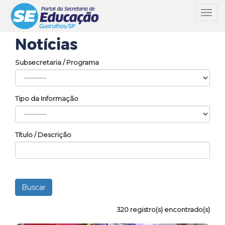
Toggl
navig
Notícias
Subsecretaria / Programa
Tipo da Informação
Título / Descrição
320 registro(s) encontrado(s)