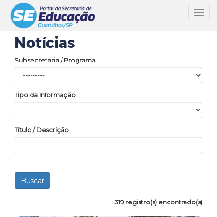
Toggl
navig
Notícias
Subsecretaria / Programa
Tipo da Informação
Título / Descrição
319 registro(s) encontrado(s)