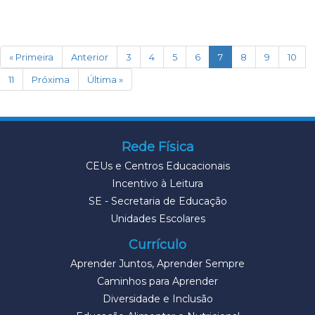
(current)
« Primeira
Anterior
3
4
5
6
7
8
9
10
11
Próxima
Última »
Rede Física
CEUs e Centros Educacionais
Incentivo à Leitura
SE - Secretaria de Educação
Unidades Escolares
Currículo
Aprender Juntos, Aprender Sempre
Caminhos para Aprender
Diversidade e Inclusão