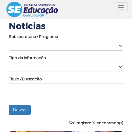
Toggl
navig
Notícias
Subsecretaria / Programa
Tipo da Informação
Título / Descrição
320 registro(s) encontrado(s)