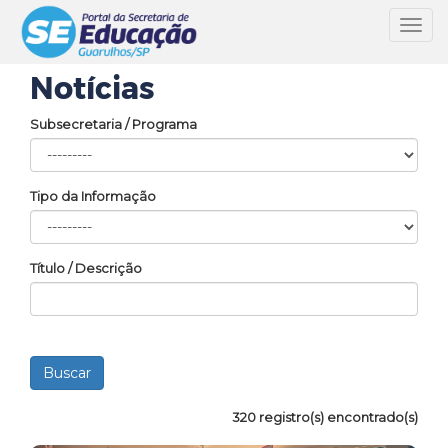
Toggl
navig
Notícias
Subsecretaria / Programa
Tipo da Informação
Título / Descrição
320 registro(s) encontrado(s)