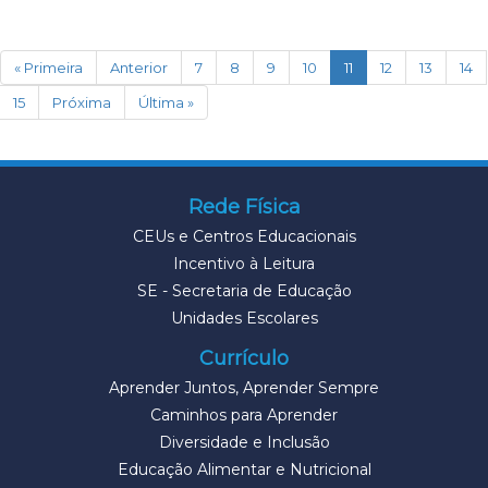
(current)
« Primeira
Anterior
7
8
9
10
11
12
13
14
15
Próxima
Última »
Rede Física
CEUs e Centros Educacionais
Incentivo à Leitura
SE - Secretaria de Educação
Unidades Escolares
Currículo
Aprender Juntos, Aprender Sempre
Caminhos para Aprender
Diversidade e Inclusão
Educação Alimentar e Nutricional