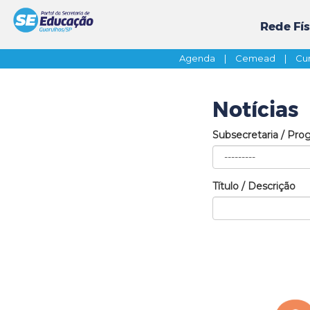
Rede Fís
Agenda
|
Cemead
|
Cur
Notícias
Subsecretaria / Pro
Título / Descrição