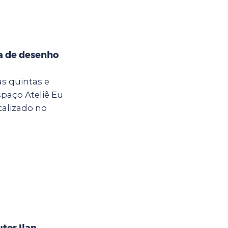
na de desenho
 as quintas e
Espaço Ateliê Eu
calizado no
tor Ilan