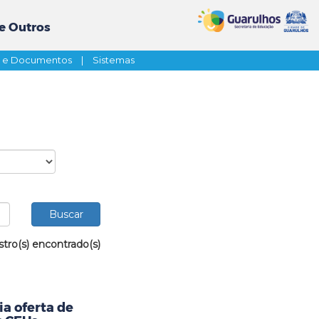
e Outros
s e Documentos
|
Sistemas
stro(s) encontrado(s)
a oferta de