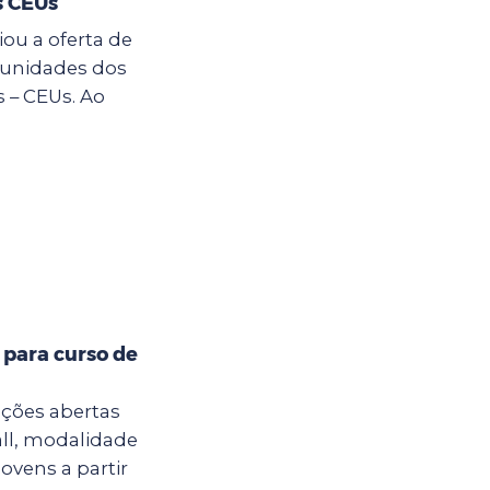
s CEUs
ou a oferta de
s unidades dos
 – CEUs. Ao
 para curso de
ições abertas
all, modalidade
jovens a partir