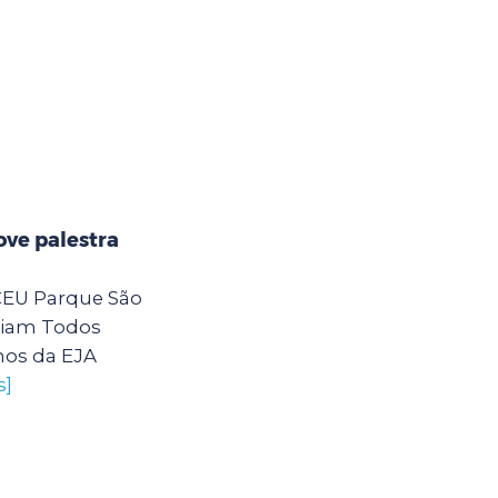
ve palestra
 CEU Parque São
eiam Todos
nos da EJA
s]