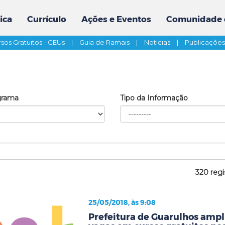
ica
Currículo
Ações e Eventos
Comunidade 
sos Gratuitos - CEUs
|
Guia de Ramais
|
Notícias
|
Publicaçõe
grama
Tipo da Informação
320 regi
25/05/2018, às 9:08
Prefeitura de Guarulhos ampli