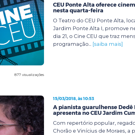
CEU Ponte Alta oferece cinem
nesta quarta-feira
O Teatro do CEU Ponte Alta, loc
Jardim Ponte Alta I, promove ne
dia 21, o Cine CEU que traz m
programação...
[saiba mais]
877 visualizações
15/03/2018, às 10:53
A pianista guarulhense Dedê B
apresenta no CEU Jardim Cu
Com repertório popular, regado
Chorão e Vinícius de Moraes, a p