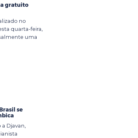
a gratuito
alizado no
sta quarta-feira,
ensalmente uma
rasil se
mbica
 a Djavan,
ianista