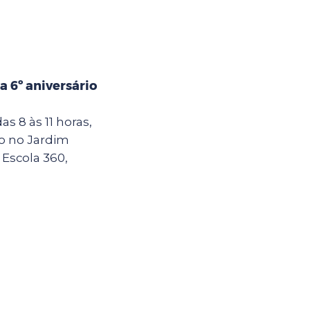
 6º aniversário
as 8 às 11 horas,
do no Jardim
 Escola 360,