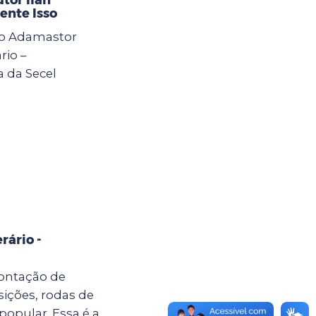
ente Isso
 do Adamastor
rio –
a da Secel
rário -
ontação de
sições, rodas de
popular. Essa é a