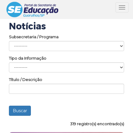
Toggl
navig
Notícias
Subsecretaria / Programa
Tipo da Informação
Título / Descrição
319 registro(s) encontrado(s)