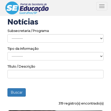
Toggl
navig
Notícias
Subsecretaria / Programa
Tipo da Informação
Título / Descrição
319 registro(s) encontrado(s)