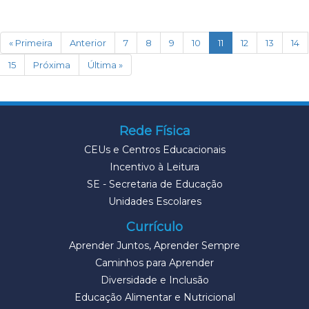
(current)
« Primeira
Anterior
7
8
9
10
11
12
13
14
15
Próxima
Última »
Rede Física
CEUs e Centros Educacionais
Incentivo à Leitura
SE - Secretaria de Educação
Unidades Escolares
Currículo
Aprender Juntos, Aprender Sempre
Caminhos para Aprender
Diversidade e Inclusão
Educação Alimentar e Nutricional