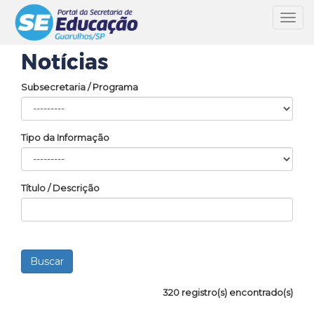
Toggl
navig
Notícias
Subsecretaria / Programa
Tipo da Informação
Título / Descrição
320 registro(s) encontrado(s)