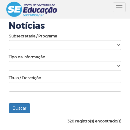
Toggl
navig
Notícias
Subsecretaria / Programa
Tipo da Informação
Título / Descrição
320 registro(s) encontrado(s)