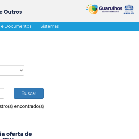
e Outros
s e Documentos
|
Sistemas
stro(s) encontrado(s)
a oferta de