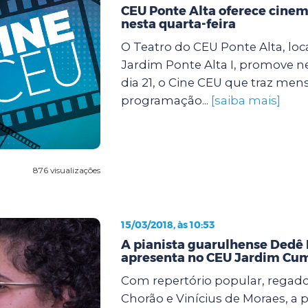
CEU Ponte Alta oferece cinem
nesta quarta-feira
O Teatro do CEU Ponte Alta, loc
Jardim Ponte Alta I, promove ne
dia 21, o Cine CEU que traz m
programação...
[saiba mais]
876 visualizações
15/03/2018, às 10:53
A pianista guarulhense Dedê B
apresenta no CEU Jardim Cu
Com repertório popular, regado
Chorão e Vinícius de Moraes, a p