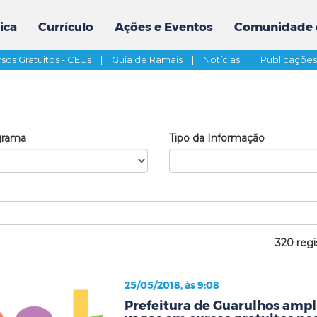
ica
Currículo
Ações e Eventos
Comunidade 
sos Gratuitos - CEUs
|
Guia de Ramais
|
Notícias
|
Publicaçõe
grama
Tipo da Informação
320 regi
25/05/2018, às 9:08
Prefeitura de Guarulhos ampli