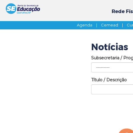
Rede Fís
Agenda
|
Cemead
|
Cur
Notícias
Subsecretaria / Pro
Título / Descrição