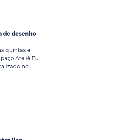
na de desenho
 as quintas e
Espaço Ateliê Eu
calizado no
tor Ilan