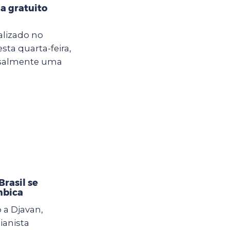
a gratuito
alizado no
sta quarta-feira,
ensalmente uma
rasil se
mbica
 a Djavan,
ianista