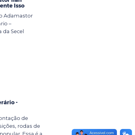
ente Isso
 do Adamastor
rio –
a da Secel
rário -
ontação de
sições, rodas de
popular. Essa é a