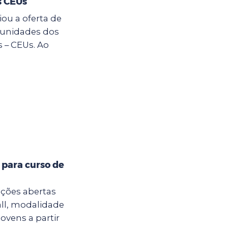
s CEUs
ou a oferta de
s unidades dos
 – CEUs. Ao
 para curso de
ições abertas
all, modalidade
jovens a partir