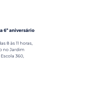
 6º aniversário
as 8 às 11 horas,
do no Jardim
 Escola 360,