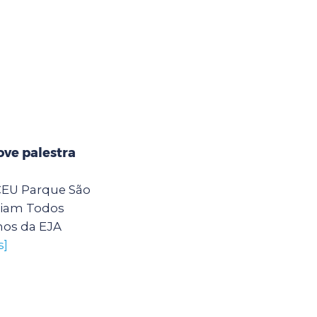
ve palestra
 CEU Parque São
eiam Todos
nos da EJA
s]