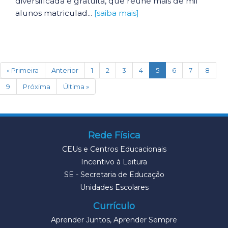
diversificada e gratuita, que reúne mais de mil
alunos matriculad...
[saiba mais]
(current)
« Primeira
Anterior
1
2
3
4
5
6
7
8
9
Próxima
Última »
Rede Física
CEUs e Centros Educacionais
Incentivo à Leitura
SE - Secretaria de Educação
Unidades Escolares
Currículo
Aprender Juntos, Aprender Sempre