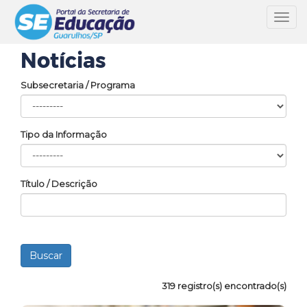
Toggl
navig
Notícias
Subsecretaria / Programa
Tipo da Informação
Título / Descrição
319 registro(s) encontrado(s)