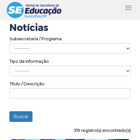
Toggl
navig
Notícias
Subsecretaria / Programa
Tipo da Informação
Título / Descrição
319 registro(s) encontrado(s)