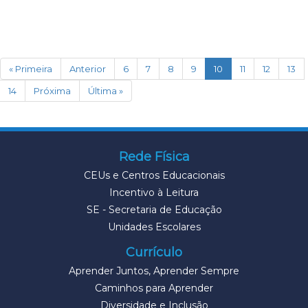
(current)
« Primeira
Anterior
6
7
8
9
10
11
12
13
14
Próxima
Última »
Rede Física
CEUs e Centros Educacionais
Incentivo à Leitura
SE - Secretaria de Educação
Unidades Escolares
Currículo
Aprender Juntos, Aprender Sempre
Caminhos para Aprender
Diversidade e Inclusão