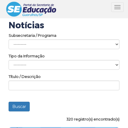
Toggl
navig
Notícias
Subsecretaria / Programa
Tipo da Informação
Título / Descrição
320 registro(s) encontrado(s)