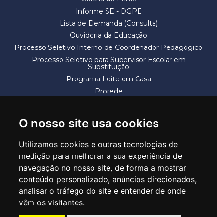
Informe SE - DGPE
Lista de Demanda (Consulta)
Ouvidoria da Educação
Processo Seletivo Interno de Coordenador Pedagógico
Processo Seletivo para Supervisor Escolar em
Substituição
Programa Leite em Casa
Prorede
Solicitação de Vaga
Termos e Condições
O nosso site usa cookies
Utilizamos cookies e outras tecnologias de
medição para melhorar a sua experiência de
navegação no nosso site, de forma a mostrar
conteúdo personalizado, anúncios direcionados,
SECRETARIA DE EDUCAÇÃO
analisar o tráfego do site e entender de onde
Rua Claudino Barbosa, 313 - Macedo - Guarulhos/SP CEP 07113-040
vêm os visitantes.
Central de Atendimento: *55 11 2475-7300