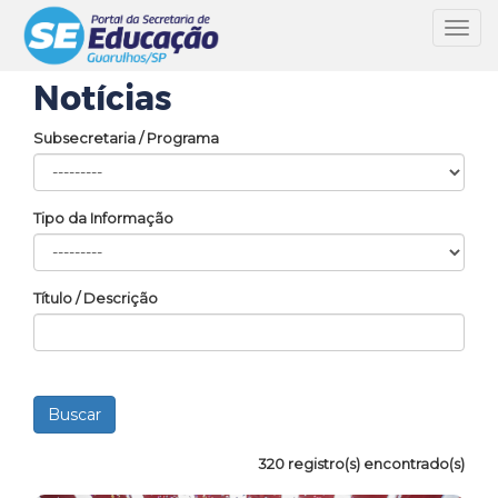
Toggl
navig
Notícias
Subsecretaria / Programa
Tipo da Informação
Título / Descrição
320 registro(s) encontrado(s)