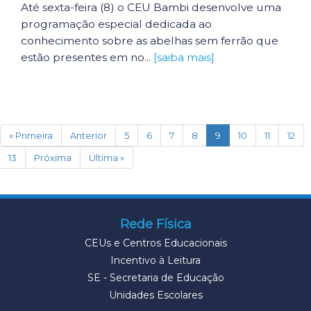
Até sexta-feira (8) o CEU Bambi desenvolve uma
programação especial dedicada ao
conhecimento sobre as abelhas sem ferrão que
estão presentes em no...
[saiba mais]
(current)
« Primeira
Anterior
5
6
7
8
9
10
11
12
13
Próxima
Última »
Rede Física
CEUs e Centros Educacionais
Incentivo à Leitura
SE - Secretaria de Educação
Unidades Escolares